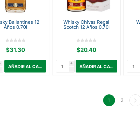
sky Ballantines 12
Whisky Chivas Regal
W
Años 0.70l
Scotch 12 Años 0.70l
$31.30
$20.40
i
i
h
h
1
2