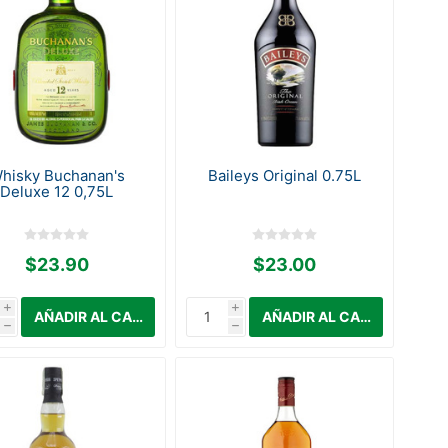
hisky Buchanan's
Baileys Original 0.75L
Deluxe 12 0,75L
$23.90
$23.00
i
i
h
h