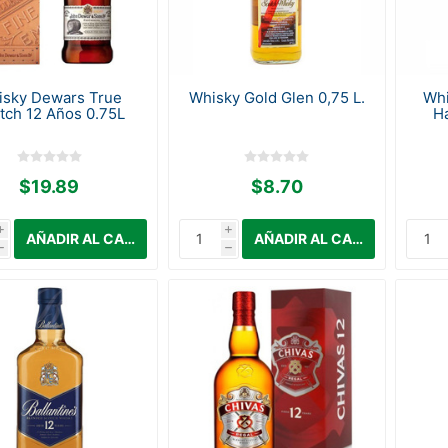
isky Dewars True
Whisky Gold Glen 0,75 L.
Whi
tch 12 Años 0.75L
H
$19.89
$8.70
i
i
h
h