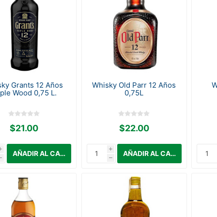
ky Grants 12 Años
Whisky Old Parr 12 Años
W
iple Wood 0,75 L.
0,75L
$21.00
$22.00
i
i
h
h