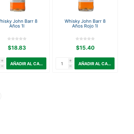
hisky John Barr 8
Whisky John Barr 8
Años 1l
Años Rojo 1l
$18.83
$15.40
i
i
h
h