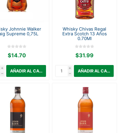
sky Johnnie Walker
Whisky Chivas Regal
aig Supreme 0,75L
Extra Scotch 13 Años
0.70Ml
$14.70
$31.99
i
i
h
h