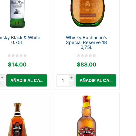
isky Black & White
Whisky Buchanan's
0.75L
Special Reserve 18
0,75L
$14.00
$88.00
i
i
h
h