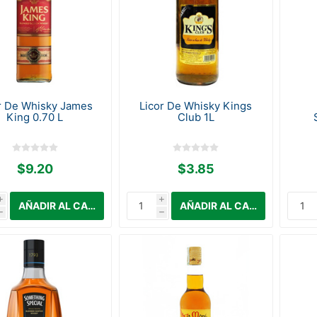
r De Whisky James
Licor De Whisky Kings
King 0.70 L
Club 1L
$9.20
$3.85
i
i
h
h