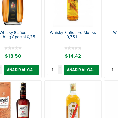
Whisky 8 años
Whisky 8 años Ye Monks
Wh
thing Special 0,75
0,75 L.
L.
$18.50
$14.42
i
i
h
h