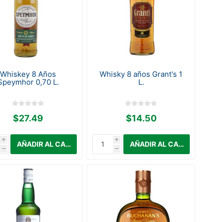
Whiskey 8 Años
Whisky 8 años Grant's 1
Speymhor 0,70 L.
L.
$27.49
$14.50
i
i
h
h