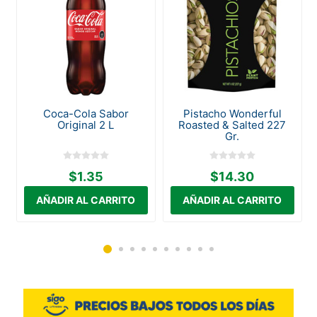
a
Coca-Cola Sabor
Pistacho Wonderful
Original 2 L
Roasted & Salted 227
Gr.
$1.35
$14.30