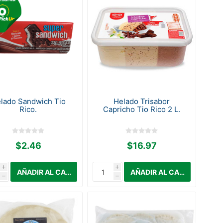
lado Sandwich Tio
Helado Trisabor
Rico.
Capricho Tio Rico 2 L.
$2.46
$16.97
i
i
h
h