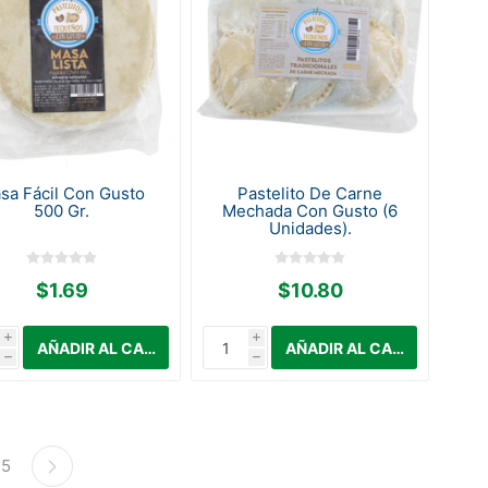
sa Fácil Con Gusto
Pastelito De Carne
500 Gr.
Mechada Con Gusto (6
Unidades).
$1.69
$10.80
i
i
h
h
5