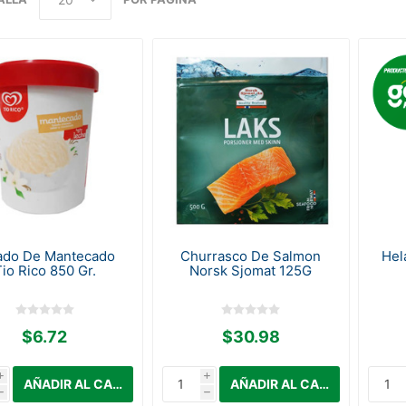
ado De Mantecado
Churrasco De Salmon
Hel
io Rico 850 Gr.
Norsk Sjomat 125G
$6.72
$30.98
i
i
h
h