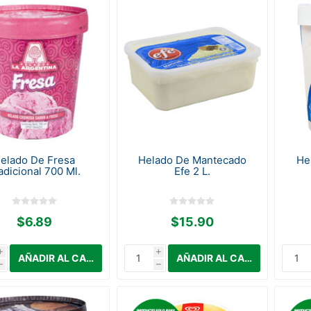
elado De Fresa
Helado De Mantecado
He
adicional 700 Ml.
Efe 2 L.
$6.89
$15.90
i
i
h
h