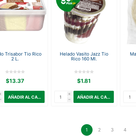
o Trisabor Tio Rico
Helado Vasito Jazz Tio
Ma
2 L.
Rico 160 Ml.
$13.37
$1.81
i
i
h
h
1
2
3
4