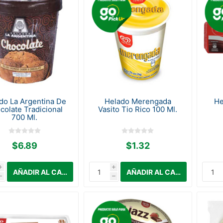
do La Argentina De
Helado Merengada
He
colate Tradicional
Vasito Tio Rico 100 Ml.
700 Ml.
$6.89
$1.32
i
i
h
h