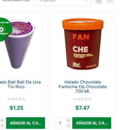
ado Bati Bati De Uva
Helado Chocolate
Tio Rico.
Fantoche De Chocolate
700 Ml.
$1.25
$7.47
i
i
h
h