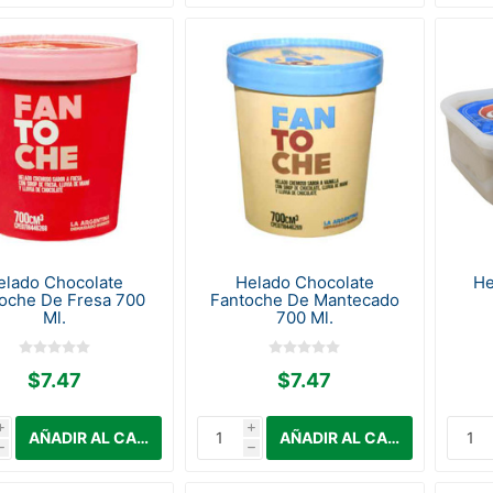
elado Chocolate
Helado Chocolate
He
oche De Fresa 700
Fantoche De Mantecado
Ml.
700 Ml.
$7.47
$7.47
i
i
h
h