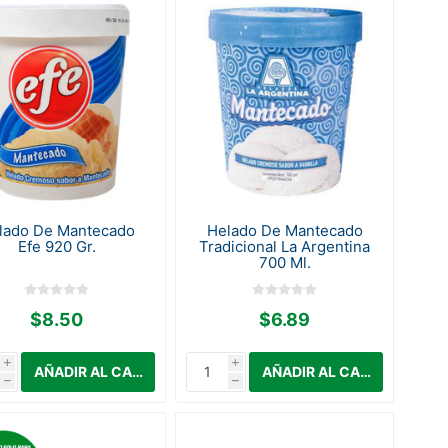
lado De Mantecado
Helado De Mantecado
Efe 920 Gr.
Tradicional La Argentina
700 Ml.
$8.50
$6.89
i
i
h
h