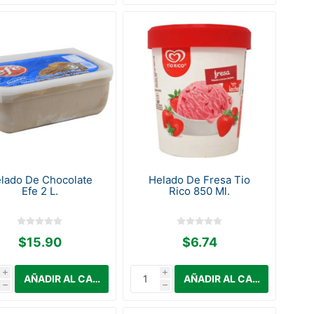
lado De Chocolate
Helado De Fresa Tio
Efe 2 L.
Rico 850 Ml.
$15.90
$6.74
i
i
h
h