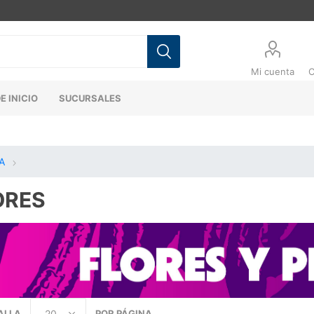
Mi cuenta
C
E INICIO
SUCURSALES
A
ORES
ALLA
POR PÁGINA