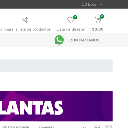
0
0
ompara la lista de productos
Lista de deseos
$0.00
¡CONTÁCTANOS!
ORDENAR POR