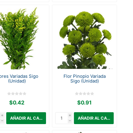
ores Variadas Sigo
Flor Pinopio Variada
(Unidad)
Sigo (Unidad)
$0.42
$0.91
i
i
h
h