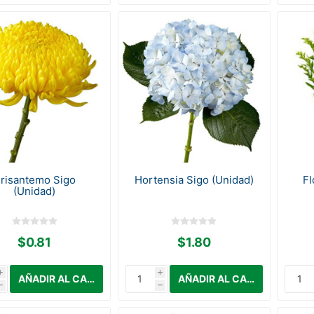
risantemo Sigo
Hortensia Sigo (Unidad)
Fl
(Unidad)
$0.81
$1.80
i
i
h
h