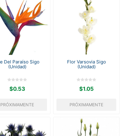
e Del Paraíso Sigo
Flor Varsovia Sigo
(Unidad)
(Unidad)
$0.53
$1.05
PRÓXIMAMENTE
PRÓXIMAMENTE