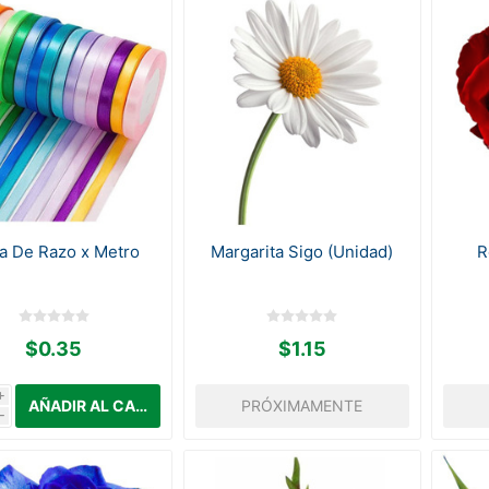
ta De Razo x Metro
Margarita Sigo (Unidad)
R
$0.35
$1.15
i
PRÓXIMAMENTE
h