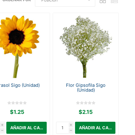
rasol Sigo (Unidad)
Flor Gipsofila Sigo
(Unidad)
$1.25
$2.15
i
i
h
h