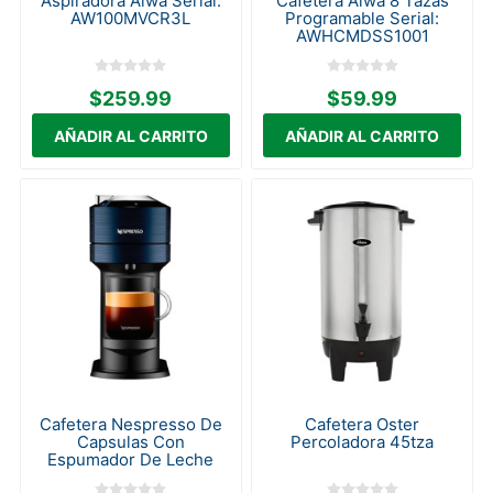
Aspiradora Aiwa Serial:
Cafetera Aiwa 8 Tazas
AW100MVCR3L
Programable Serial:
AWHCMDSS1001
$259.99
$59.99
Cafetera Nespresso De
Cafetera Oster
Capsulas Con
Percoladora 45tza
Espumador De Leche