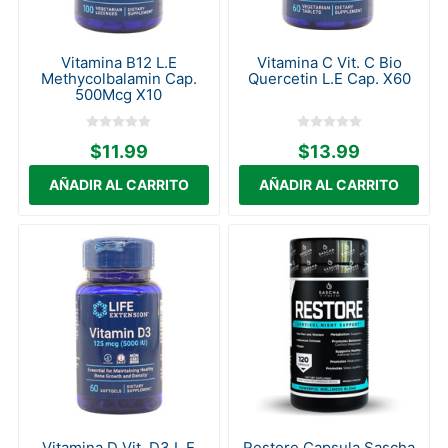
Vitamina B12 L.E
Vitamina C Vit. C Bio
Methycolbalamin Cap.
Quercetin L.E Cap. X60
500Mcg X10
$11.99
$13.99
Vitamina D Vit. D3 L.E
Restore Capsula Sascha