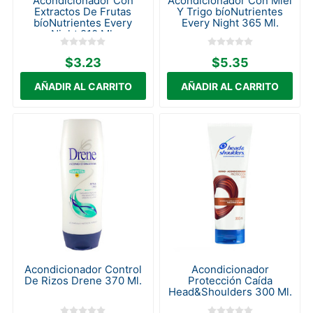
Acondicionador Con
Acondicionador Con Miel
Extractos De Frutas
Y Trigo bíoNutrientes
bíoNutrientes Every
Every Night 365 Ml.
Night 210 Ml.
$3.23
$5.35
Acondicionador Control
Acondicionador
De Rizos Drene 370 Ml.
Protección Caída
Head&Shoulders 300 Ml.