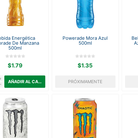
bida Energética
Powerade Mora Azul
Be
orade De Manzana
500ml
A
500ml
$1.79
$1.35
i
PRÓXIMAMENTE
h