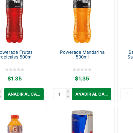
owerade Frutas
Powerade Mandarina
B
ropicales 500ml
500ml
Sa
$1.35
$1.35
i
i
h
h