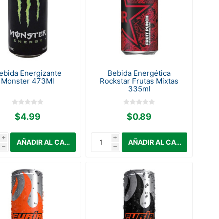
ebida Energizante
Bebida Energética
Monster 473Ml
Rockstar Frutas Mixtas
335ml
$4.99
$0.89
i
i
h
h