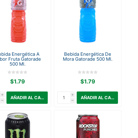
ebida Energética A
Bebida Energética De
bor Fruta Gatorade
Mora Gatorade 500 Ml.
500 Ml.
$1.79
$1.79
i
i
h
h