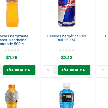
bida Energizante
Bebida Energética Red
B
abor Mandarina
Bull 250 Ml.
atorade 500 Ml.
$1.79
$3.13
i
i
h
h