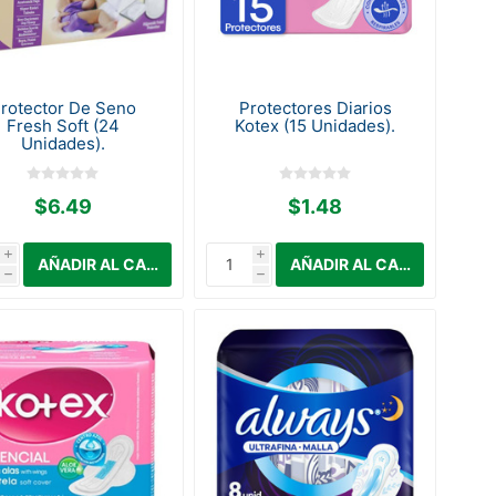
rotector De Seno
Protectores Diarios
Fresh Soft (24
Kotex (15 Unidades).
Unidades).
$6.49
$1.48
i
i
h
h