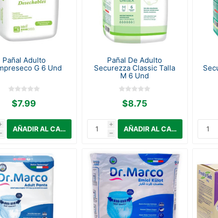
Pañal Adulto
Pañal De Adulto
mpreseco G 6 Und
Securezza Classic Talla
Secu
M 6 Und
$7.99
$8.75
i
i
h
h