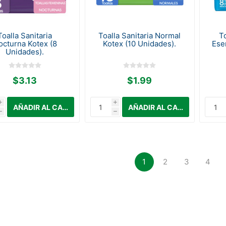
Toalla Sanitaria
Toalla Sanitaria Normal
To
octurna Kotex (8
Kotex (10 Unidades).
Ese
Unidades).
$3.13
$1.99
i
i
h
h
1
2
3
4