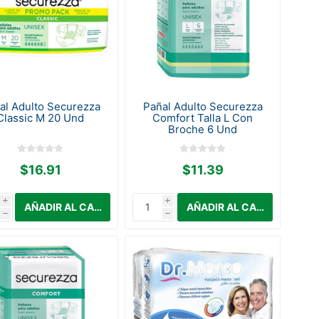
al Adulto Securezza
Pañal Adulto Securezza
Classic M 20 Und
Comfort Talla L Con
Broche 6 Und
$16.91
$11.39
i
i
h
h