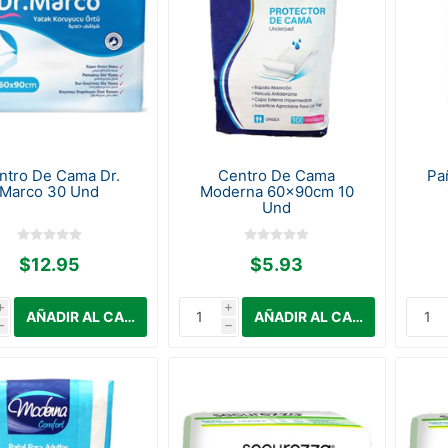
ntro De Cama Dr.
Centro De Cama
Pa
Marco 30 Und
Moderna 60x90cm 10
Und
$12.95
$5.93
i
i
h
h