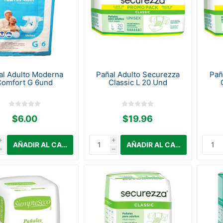
al Adulto Moderna
Pañal Adulto Securezza
Pañ
Comfort G 6und
Classic L 20 Und
$6.00
$19.96
i
i
h
h