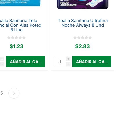
alla Sanitaria Tela
Toalla Sanitaria Ultrafina
ncial Con Alas Kotex
Noche Always 8 Und
8 Und
$1.23
$2.83
i
i
h
h
5