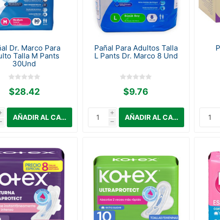
al Dr. Marco Para
Pañal Para Adultos Talla
P
lto Talla M Pants
L Pants Dr. Marco 8 Und
30Und
$28.42
$9.76
i
i
h
h