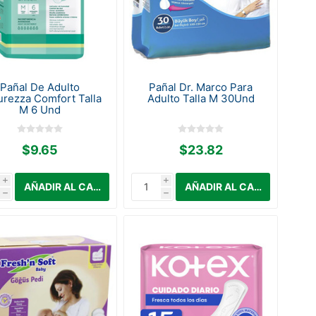
Pañal De Adulto
Pañal Dr. Marco Para
rezza Comfort Talla
Adulto Talla M 30Und
M 6 Und
$9.65
$23.82
i
i
h
h